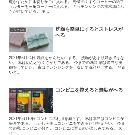
乾かすために水切りかごに入れる。 野菜のくずやコーヒーの紙フ
ィルターを三角コーナーに入れる。 キッチンシンクの排水溝にふ
たが付いている。 キ...
洗顔を簡単にするとストレスが
シンプル化
へる
2021年5月24日 洗顔をかんたんにする。 洗顔があまり好きではな
い。 私はめんどうくさがりである。 今までの洗顔 朝は適当な洗
顔をしていた。 夜はクレンジングをしないで洗顔だけする。 だる
いと...
コンビニを控えると無駄がへる
お買い物
2021年5月10日 コンビニの利用を減らす。 私は本当はコンビニが
好きである。 しかし今後はコンビニをできるだけ控えたい。 今ま
での私 コンビニが好き。 コンビニに寄るのが楽しみである。 ス
イー...