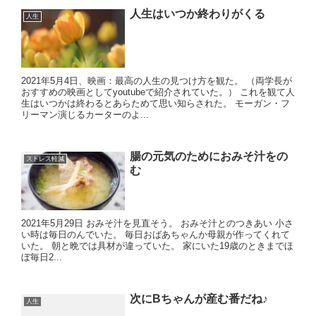
人生はいつか終わりがくる
人生
2021年5月4日、映画：最高の人生の見つけ方を観た。 （両学長が
おすすめの映画としてyoutubeで紹介されていた。） これを観て人
生はいつかは終わるとあらためて思い知らされた。 モーガン・フ
リーマン演じるカーターのよ...
腸の元気のためにおみそ汁をの
ストレス軽減
む
2021年5月29日 おみそ汁を見直そう。 おみそ汁とのつきあい 小さ
い時は毎日のんでいた。 毎日おばあちゃんか母親が作ってくれて
いた。 朝と晩では具材が違っていた。 家にいた19歳のときまでほ
ぼ毎日2...
次にBちゃんが産む番だね♪
人生