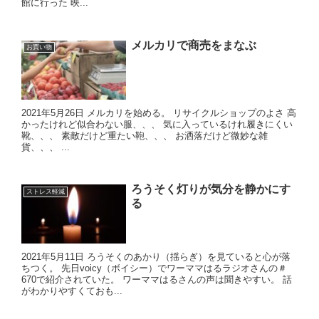
館に行った 映...
メルカリで商売をまなぶ
お買い物
2021年5月26日 メルカリを始める。 リサイクルショップのよさ 高
かったけれど似合わない服、、、 気に入っているけれ履きにくい
靴、、、 素敵だけど重たい鞄、、、 お洒落だけど微妙な雑
貨、、、 ...
ろうそく灯りが気分を静かにす
ストレス軽減
る
2021年5月11日 ろうそくのあかり（揺らぎ）を見ていると心が落
ちつく。 先日voicy（ボイシー）でワーママはるラジオさんの＃
670で紹介されていた。 ワーママはるさんの声は聞きやすい。 話
がわかりやすくておも...