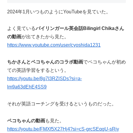
2024年1月いつものようにYouTubeを見ていた。
よく見ている
バイリンガール英会話Bilingirl Chikaさん
の動画
が出てきたから見た。
https://www.youtube.com/user/cyoshida1231
ちかさんとペコちゃんのコラボ動画
でペコちゃんが初め
ての英語学習をするという。
https://youtu.be/8g7I3RZlSDs?si=a-
lm9a63dEhE4SS9
それが英語コーチングを受けるというものだった。
ペコちゃんの動画
も見た。
https://youtu.be/FMXf5X27Hj4?si=cS-grcSEqgU-sRjy