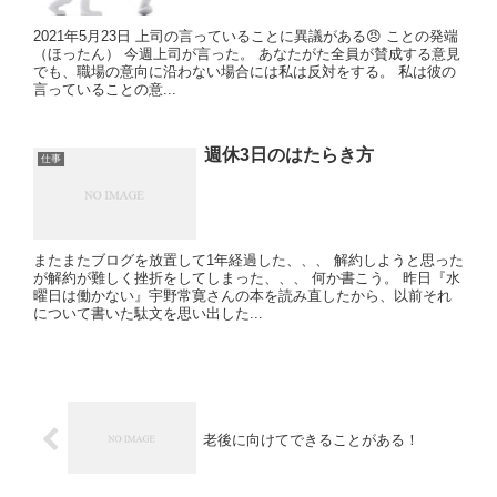
2021年5月23日 上司の言っていることに異議がある😠 ことの発端
（ほったん） 今週上司が言った。 あなたがた全員が賛成する意見
でも、職場の意向に沿わない場合には私は反対をする。 私は彼の
言っていることの意...
週休3日のはたらき方
仕事
またまたブログを放置して1年経過した、、、 解約しようと思った
が解約が難しく挫折をしてしまった、、、 何か書こう。 昨日『水
曜日は働かない』宇野常寛さんの本を読み直したから、以前それ
について書いた駄文を思い出した...
老後に向けてできることがある！