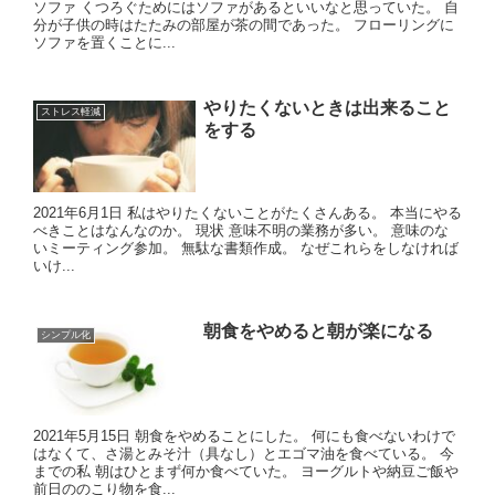
ソファ くつろぐためにはソファがあるといいなと思っていた。 自
分が子供の時はたたみの部屋が茶の間であった。 フローリングに
ソファを置くことに...
やりたくないときは出来ること
ストレス軽減
をする
2021年6月1日 私はやりたくないことがたくさんある。 本当にやる
べきことはなんなのか。 現状 意味不明の業務が多い。 意味のな
いミーティング参加。 無駄な書類作成。 なぜこれらをしなければ
いけ...
朝食をやめると朝が楽になる
シンプル化
2021年5月15日 朝食をやめることにした。 何にも食べないわけで
はなくて、さ湯とみそ汁（具なし）とエゴマ油を食べている。 今
までの私 朝はひとまず何か食べていた。 ヨーグルトや納豆ご飯や
前日ののこり物を食...