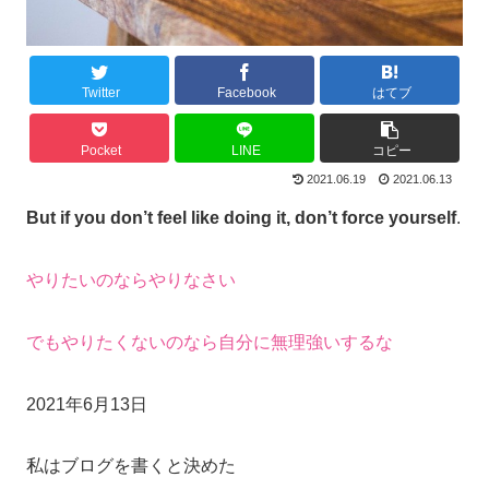
Twitter
Facebook
はてブ
Pocket
LINE
コピー
2021.06.19
2021.06.13
But if you don’t feel like doing it, don’t force yourself
.
やりたいのならやりなさい
でもやりたくないのなら自分に無理強いするな
2021年6月13日
私はブログを書くと決めた